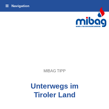
Zur
Zum
Zur
Navigation
Hauptnavigation
Hauptinhalt
Fußzeile
springen
springen
springen
MIBAG TIPP
Unterwegs im
Tiroler Land